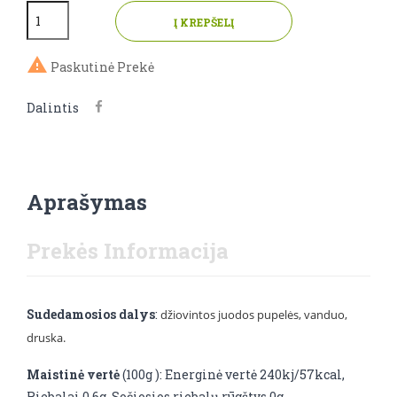
Į KREPŠELĮ

Paskutinė Prekė
Dalintis
Aprašymas
Prekės Informacija
Sudedamosios dalys
:
džiovintos juodos
pupelės, vanduo,
druska.
Maistinė vertė
(100g ): Energinė vertė 240kj/57kcal,
Riebalai 0,6g, Sočiosios riebalų rūgštys 0g,