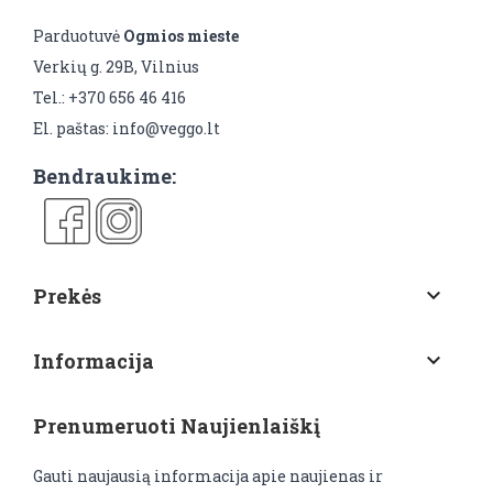
Parduotuvė
Ogmios mieste
Verkių g. 29B, Vilnius
Tel.: +370 656 46 416
El. paštas: info@veggo.lt
Bendraukime:
Prekės
keyboard_arrow_down
Informacija
keyboard_arrow_down
Prenumeruoti Naujienlaiškį
Gauti naujausią informacija apie naujienas ir