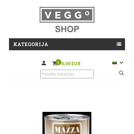
KATEGORIJA

0
0,00 EUR