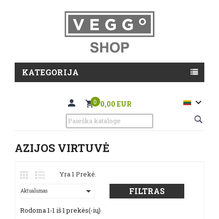
KATEGORIJA

0
0,00 EUR
AZIJOS VIRTUVĖ
Yra 1 Prekė.

FILTRAS
Aktualumas
Rodoma 1-1 iš 1 prekės(-ių)