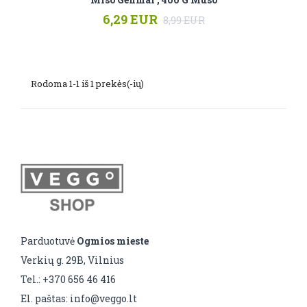
6,29 EUR
8,99 EUR
Rodoma 1-1 iš 1 prekės(-ių)
Parduotuvė
Ogmios mieste
Verkių g. 29B, Vilnius
Tel.: +370 656 46 416
El. paštas: info@veggo.lt