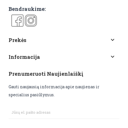
Bendraukime:
Prekės
keyboard_arrow_down
Informacija
keyboard_arrow_down
Prenumeruoti Naujienlaiškį
Gauti naujausią informacija apie naujienas ir
specialius pasiūlymus.