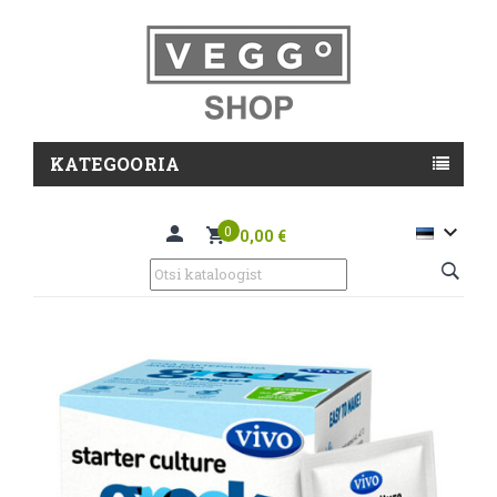
KATEGOORIA

0
0,00 €