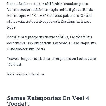
kohas. Saab toota ka multifunktsionaalses potis.
Valmistoodet saab külmkapis hoida 5 päeva. Hoida
külmkapis + 2 ° C ... + 8 ° C suletud pakendis 12 kuud.
alates valmistamiskuupäevast. Kasutage kotikest
kohe.
Koostis: Streptococcus thermophilus, Lactobacillus
delbrueckii ssp. bulgaricus, Lactobacillus acidophilus,
Bifidobacterium lactis.
Teave allergeenide kohta: allergeenid on tootes
esile
tõstetud
.
Päritoluriik: Ukraina
Samas Kategoorias On Veel 4
Toodet :