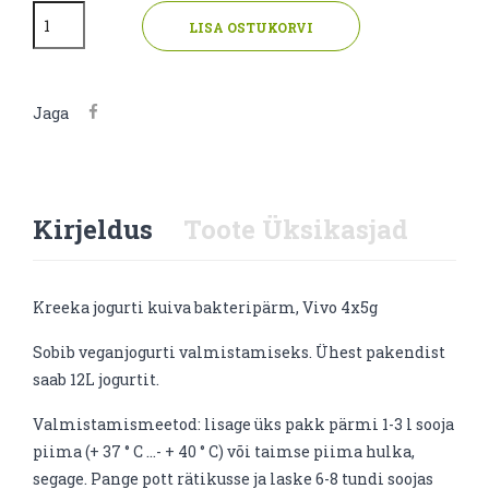
LISA OSTUKORVI
Jaga
Kirjeldus
Toote Üksikasjad
Kreeka jogurti kuiva bakteripärm, Vivo 4x5g
Sobib veganjogurti valmistamiseks. Ühest pakendist
saab 12L jogurtit.
Valmistamismeetod: lisage üks pakk pärmi 1-3 l sooja
piima (+ 37 ° C ...- + 40 ° C) või taimse piima hulka,
segage. Pange pott rätikusse ja laske 6-8 tundi soojas