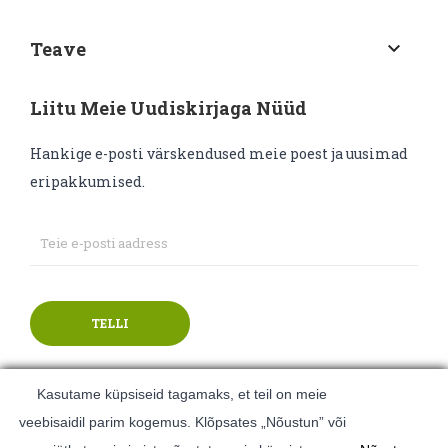
Teave
keyboard_arrow_down
Liitu Meie Uudiskirjaga Nüüd
Hankige e-posti värskendused meie poest ja uusimad
eripakkumised.
TELLI
Kasutame küpsiseid tagamaks, et teil on meie
veebisaidil parim kogemus. Klõpsates „Nõustun” või