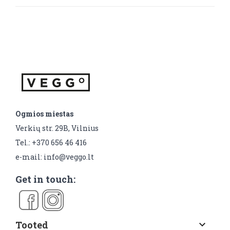
Ogmios miestas
Verkių str. 29B, Vilnius
Tel.: +370 656 46 416
e-mail: info@veggo.lt
Get in touch:
Tooted
keyboard_arrow_down