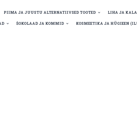
PIIMA JA JUUSTU ALTERNATIIVSED TOOTED
LIHA JA KALA
AD
ŠOKOLAAD JA KOMMID
KOSMEETIKA JA HÜGIEEN (ILU