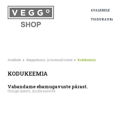
AVALEHELE
TOIDUKAUB
Avalehele
Majapidamis- ja loomsed tooted
Kodukeemia
KODUKEEMIA
Vabandame ebamugavuste pärast.
Otsige uuesti, mida soovite