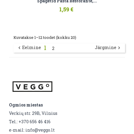
Spagetid Pasta Restorante,...
1,59 €
Kuvatakse 1–12 toodet (kokku 20)
1
Eelmine
Järgmine


2
Ogmios miestas
Verkių str. 29B, Vilnius
Tel.: +370 656 46 416
e-mail: info@veggo.lt