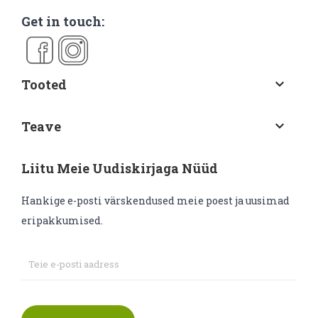
Get in touch:
Tooted
keyboard_arrow_down
Teave
keyboard_arrow_down
Liitu Meie Uudiskirjaga Nüüd
Hankige e-posti värskendused meie poest ja uusimad
eripakkumised.