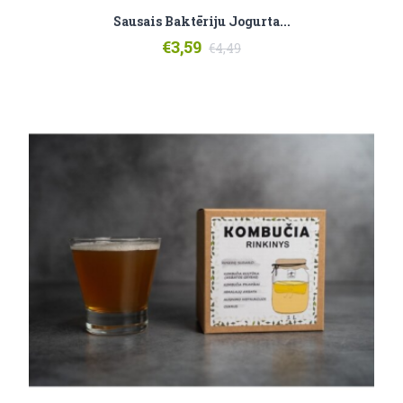
Sausais Baktēriju Jogurta...
€3,59
€4,49