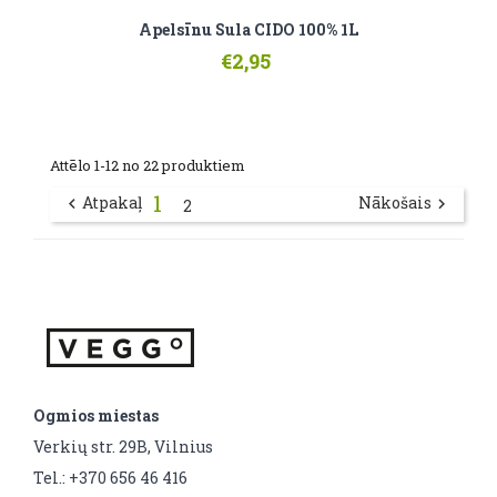
Apelsīnu Sula CIDO 100% 1L
€2,95
Attēlo 1-12 no 22 produktiem
1
Atpakaļ
Nākošais


2
Ogmios miestas
Verkių str. 29B, Vilnius
Tel.: +370 656 46 416