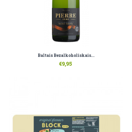
Baltais Bezalkoholiskais...
€9,95