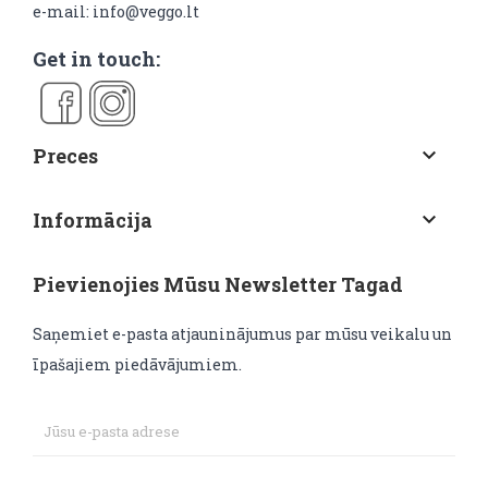
e-mail: info@veggo.lt
Get in touch:
Preces
keyboard_arrow_down
Informācija
keyboard_arrow_down
Pievienojies Mūsu Newsletter Tagad
Saņemiet e-pasta atjauninājumus par mūsu veikalu un
īpašajiem piedāvājumiem.