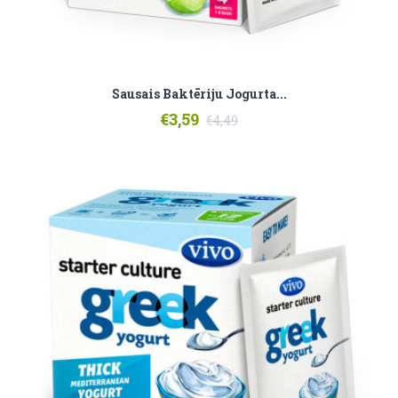
Sausais Baktēriju Jogurta...
€3,59
€4,49